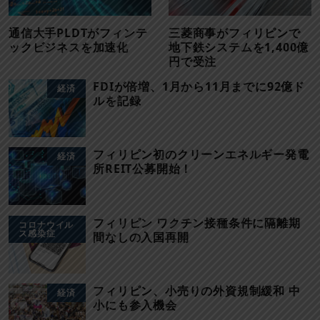
通信大手PLDTがフィンテ
三菱商事がフィリピンで
ックビジネスを加速化
地下鉄システムを1,400億
円で受注
FDIが倍増、1月から11月までに92億ド
経済
ルを記録
フィリピン初のクリーンエネルギー発電
経済
所REIT公募開始！
フィリピン ワクチン接種条件に隔離期
コロナウイル
ス感染症
間なしの入国再開
フィリピン、小売りの外資規制緩和 中
経済
小にも参入機会