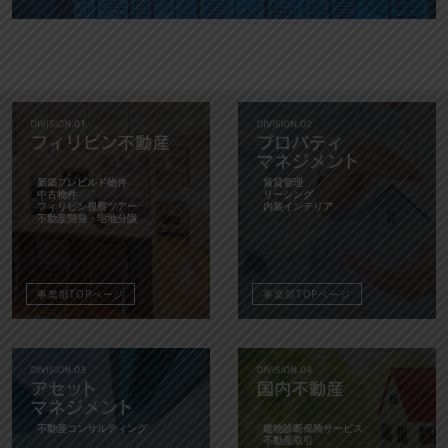
新築プレビルド物件
賃貸管理
中古物件
リーシング
フィリピン視察ツアー
内装インテリア
不動産開発・宅地分譲
事業部TOPページ
事業部TOPページ
不動産コンサルティング
建物診断保険サービス
不動産取引