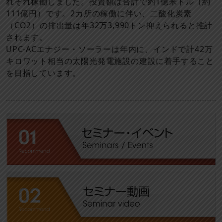
れぞれ稼働しました。投資額は合計で約1億米ドル（約
111億円）です。2カ所の稼働に伴い、二酸化炭素
（CO2）の排出量は年32万3,990トン抑えられると推計
されます。
UPC-ACエナジー・ソーラーは年内に、インドで計42万
キロワット相当の太陽光発電施設の建設に着手すること
を目指しています。