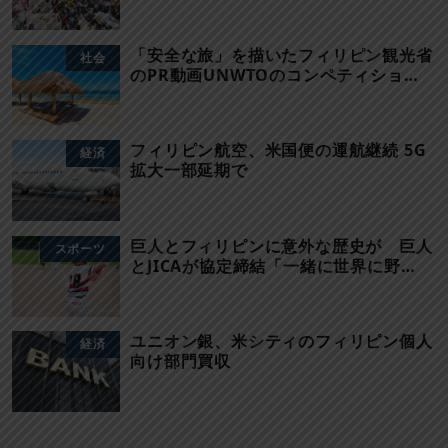
「安全な旅」を描いたフィリピン観光省
社会
のPR動画UNWTOのコンペティショ…
フィリピン航空、米国便の運航継続 5G
経済
拡大一部延期で
巨人とフィリピンに意外な歴史が 巨人
スポーツ
とJICAが協定締結「一緒に世界に野…
ユニオン銀、米シティのフィリピン個人
経済
向け部門買収