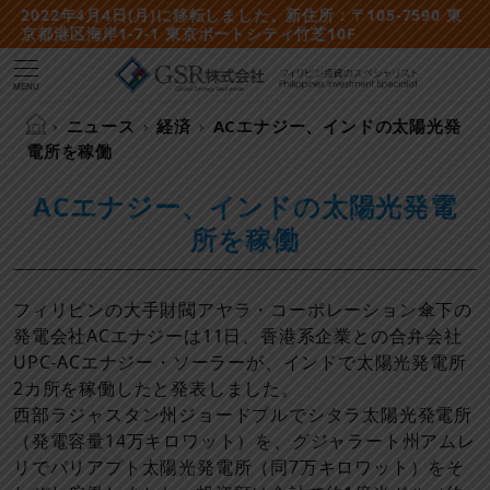
2022年4月4日(月)に移転しました。新住所：〒105-7590 東
京都港区海岸1-7-1 東京ポートシティ竹芝10F
MENU
ニュース
経済
ACエナジー、インドの太陽光発
電所を稼働
ACエナジー、インドの太陽光発電
所を稼働
フィリピンの大手財閥アヤラ・コーポレーション傘下の
発電会社ACエナジーは11日、香港系企業との合弁会社
UPC-ACエナジー・ソーラーが、インドで太陽光発電所
2カ所を稼働したと発表しました。
西部ラジャスタン州ジョードプルでシタラ太陽光発電所
（発電容量14万キロワット）を、グジャラート州アムレ
リでパリアプト太陽光発電所（同7万キロワット）をそ