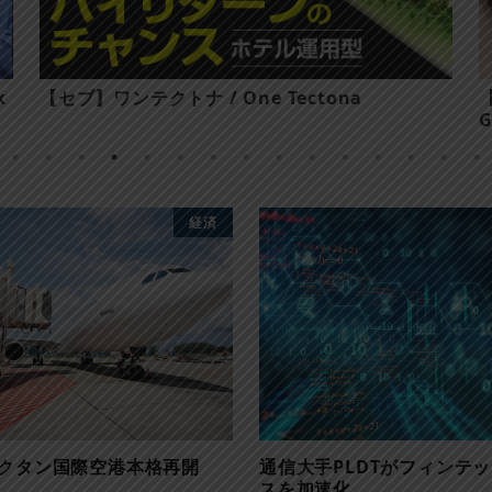
k
【セブ】ワンテクトナ / One Tectona
G
経済
クタン国際空港本格再開
通信大手PLDTがフィンテ
スを加速化