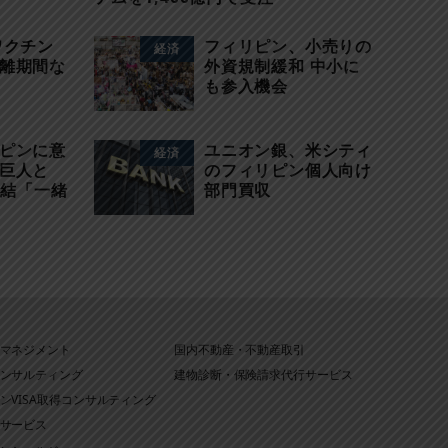
ワクチン
フィリピン、小売りの
経済
離期間な
外資規制緩和 中小に
も参入機会
ピンに意
ユニオン銀、米シティ
経済
巨人と
のフィリピン個人向け
締結「一緒
部門買収
マネジメント
国内不動産・不動産取引
ンサルティング
建物診断・保険請求代行サービス
ンVISA取得コンサルティング
サービス