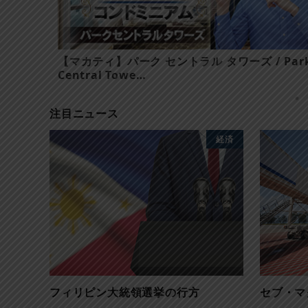
angle
【マカティ】パーク セントラル タワーズ / Par
Central Towe…
注目ニュース
経済
フィリピン大統領選挙の行方
セブ・マ