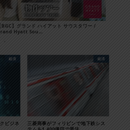
【BGC】グランド ハイアット サウスタワー /
【マカ
rand Hyatt Sou…
Knight
経済
経済
ックビジネ
三菱商事がフィリピンで地下鉄シス
テムを1,400億円で受注