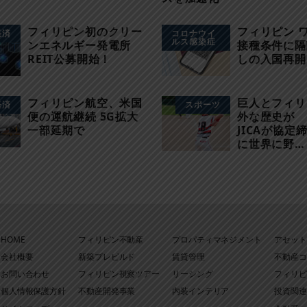
フィリピン初のクリー
フィリピン 
経済
コロナウイ
ルス感染症
ンエネルギー発電所
接種条件に隔
REIT公募開始！
しの入国再開
フィリピン航空、米国
巨人とフィリ
経済
スポーツ
便の運航継続 5G拡大
外な歴史が 
一部延期で
JICAが協定
に世界に野…
HOME
フィリピン不動産
プロパティマネジメント
アセット
会社概要
新築プレビルド
賃貸管理
不動産コ
お問い合わせ
フィリピン視察ツアー
リーシング
フィリピ
個人情報保護方針
不動産開発事業
内装インテリア
投資関連