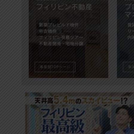
新築プレビルド物件
賃
中古物件
リ
フィリピン視察ツアー
内
不動産開発・宅地分譲
事業部TOPページ
事