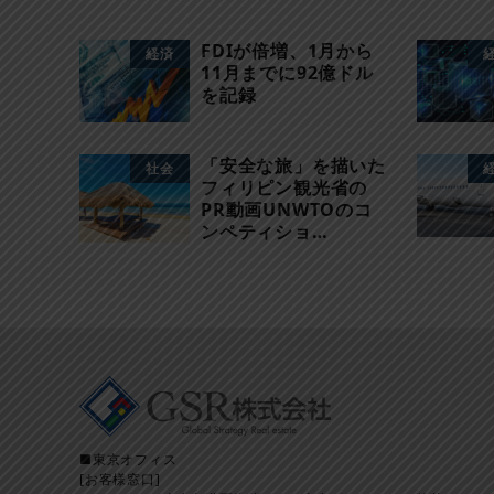
FDIが倍増、1月から
経済
11月までに92億ドル
を記録
「安全な旅」を描いた
社会
フィリピン観光省の
PR動画UNWTOのコ
ンペティショ…
■東京オフィス
[お客様窓口]