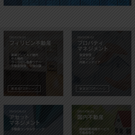
新築プレビルド物件
賃貸管理
中古物件
リーシング
フィリピン視察ツアー
内装インテリア
不動産開発・宅地分譲
事業部TOPページ
事業部TOPページ
不動産コンサルティング
建物診断保険サービス
不動産取引