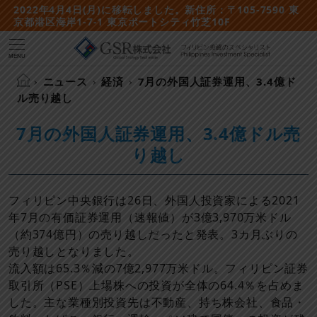
2022年4月4日(月)に移転しました。新住所：〒105-7590 東
京都港区海岸1-7-1 東京ポートシティ竹芝10F
MENU
ニュース
経済
7月の外国人証券運用、3.4億ド
ル売り越し
7月の外国人証券運用、3.4億ドル売
り越し
フィリピン中央銀行は26日、外国人投資家による2021
年7月の有価証券運用（速報値）が3億3,970万米ドル
（約374億円）の売り越しだったと発表。3カ月ぶりの
売り越しとなりました。
流入額は65.3％減の7億2,977万米ドル。フィリピン証券
取引所（PSE）上場株への投資が全体の64.4％を占めま
した。主な業種別投資先は不動産、持ち株会社、食品・