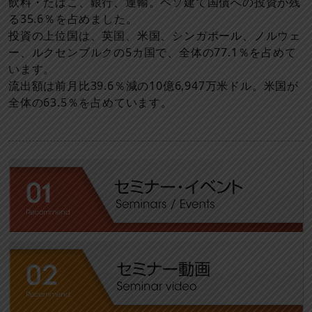
飲料・たばこ、銀行、運輸。ペソ建て国債への投資が残
る35.6％を占めました。
投資の上位国は、英国、米国、シンガポール、ノルウェ
ー、ルクセンブルクの5カ国で、全体の77.1％を占めて
います。
流出額は前月比39.6％減の10億6,947万米ドル。米国が
全体の63.5％を占めています。