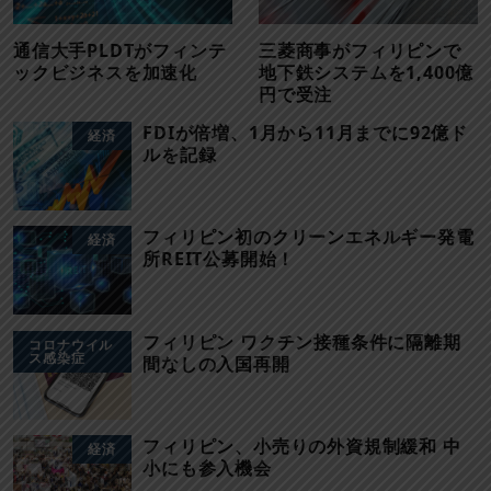
通信大手PLDTがフィンテ
三菱商事がフィリピンで
ックビジネスを加速化
地下鉄システムを1,400億
円で受注
FDIが倍増、1月から11月までに92億ド
経済
ルを記録
フィリピン初のクリーンエネルギー発電
経済
所REIT公募開始！
フィリピン ワクチン接種条件に隔離期
コロナウイル
ス感染症
間なしの入国再開
フィリピン、小売りの外資規制緩和 中
経済
小にも参入機会