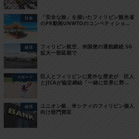
「安全な旅」を描いたフィリピン観光省
社会
のPR動画UNWTOのコンペティショ…
フィリピン航空、米国便の運航継続 5G
経済
拡大一部延期で
巨人とフィリピンに意外な歴史が 巨人
スポーツ
とJICAが協定締結「一緒に世界に野…
ユニオン銀、米シティのフィリピン個人
経済
向け部門買収